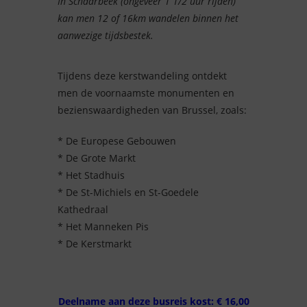
In Schaarbeek (ongeveer 1 1/2 uur rijden)
kan men 12 of 16km wandelen binnen het
aanwezige tijdsbestek.
Tijdens deze kerstwandeling ontdekt
men de voornaamste monumenten en
bezienswaardigheden van Brussel, zoals:
* De Europese Gebouwen
* De Grote Markt
* Het Stadhuis
* De St-Michiels en St-Goedele
Kathedraal
* Het Manneken Pis
* De Kerstmarkt
Deelname aan deze busreis kost: € 16,00