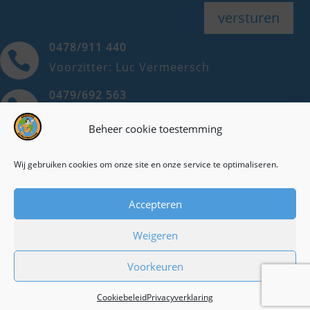
versturen
0478/911 440

Voorzitter: Luc Vermeersch
0479/692 563

Ondervoorzitter: Dorine Hilderson
Beheer cookie toestemming
0498/708 838

Secretaris: Maria Michels
Wij gebruiken cookies om onze site en onze service te optimaliseren.
Cookieverklaring
Accepteren
Privacyverklaring
Weigeren
Voorkeuren
Een realisatie van
svenne.be
Cookiebeleid
Privacyverklaring
Copyright © 2026 brugsche-globetrotters.be