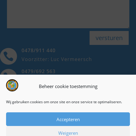
versturen
0478/911 440

Voorzitter: Luc Vermeersch
0479/692 563

Ondervoorzitter: Dorine Hilderson
Beheer cookie toestemming
0498/708 838

Secretaris: Maria Michels
Wij gebruiken cookies om onze site en onze service te optimaliseren.
Cookieverklaring
Accepteren
Privacyverklaring
Weigeren