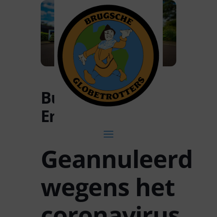
Busreis naar
Engeland
Geannuleerd
wegens het
coronavirus