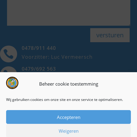
versturen
0478/911 440

Voorzitter: Luc Vermeersch
0479/692 563

Ondervoorzitter: Dorine Hilderson
Beheer cookie toestemming
0498/708 838

Secretaris: Maria Michels
Wij gebruiken cookies om onze site en onze service te optimaliseren.
Cookieverklaring
Accepteren
Privacyverklaring
Weigeren