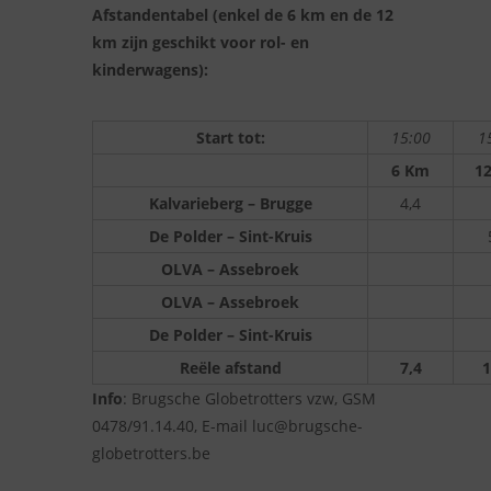
Afstandentabel (enkel de 6 km en de 12
km zijn geschikt voor rol- en
kinderwagens):
Start tot:
15:00
1
6 Km
1
Kalvarieberg – Brugge
4,4
De Polder – Sint-Kruis
OLVA – Assebroek
OLVA – Assebroek
De Polder – Sint-Kruis
Reële afstand
7,4
1
Info
: Brugsche Globetrotters vzw, GSM
0478/91.14.40, E-mail luc@brugsche-
globetrotters.be