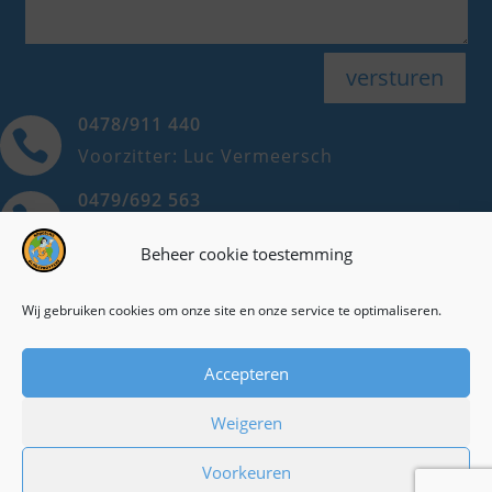
versturen
0478/911 440

Voorzitter: Luc Vermeersch
0479/692 563

Ondervoorzitter: Dorine Hilderson
Beheer cookie toestemming
0498/708 838

Secretaris: Maria Michels
Wij gebruiken cookies om onze site en onze service te optimaliseren.
Cookieverklaring
Accepteren
Privacyverklaring
Weigeren
Voorkeuren