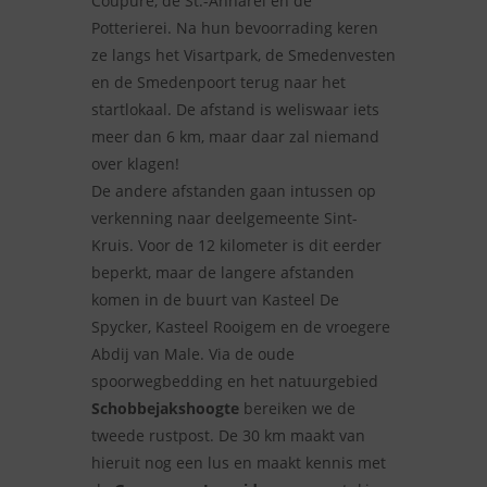
Coupure, de St.-Annarei en de
Potterierei. Na hun bevoorrading keren
ze langs het Visartpark, de Smedenvesten
en de Smedenpoort terug naar het
startlokaal. De afstand is weliswaar iets
meer dan 6 km, maar daar zal niemand
over klagen!
De andere afstanden gaan intussen op
verkenning naar deelgemeente Sint-
Kruis. Voor de 12 kilometer is dit eerder
beperkt, maar de langere afstanden
komen in de buurt van Kasteel De
Spycker, Kasteel Rooigem en de vroegere
Abdij van Male. Via de oude
spoorwegbedding en het natuurgebied
Schobbejakshoogte
bereiken we de
tweede rustpost. De 30 km maakt van
hieruit nog een lus en maakt kennis met